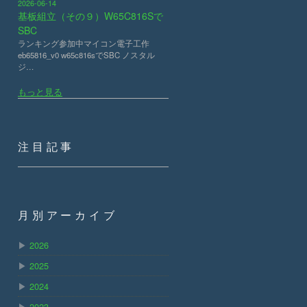
2026-06-14
基板組立（その９）W65C816Sで
SBC
ランキング参加中マイコン電子工作
eb65816_v0 w65c816sでSBC ノスタル
ジ…
もっと見る
注目記事
月別アーカイブ
▶
2026
▶
2025
▶
2024
▶
2023