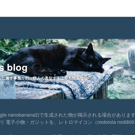
’s blog
人に施す事無かれ、狂人の真似するは即ち狂人なり
Google nanobanana2)で生成された物が掲示される場合がありま
はカテゴリ 電子小物・ガジットを、レトロマイコン（motorola mc