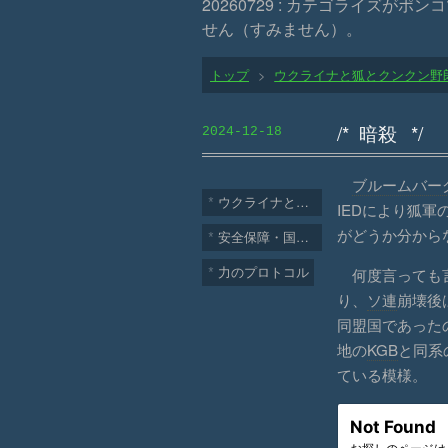
20260729 : カテゴライズ
せん（すみません）。
トップ
>
ウクライナと狐とクンクン野
暗殺
2024
-
12
-
18
ブルームバー
ウクライナと狐とクンクン野郎
IEDにより狐軍
がどうか分から
安全保障・国家戦略
力のプロトコル
何度言っても
り、
ソ連
崩壊後
同盟国であった
地の
KGB
と同系
ている模様。