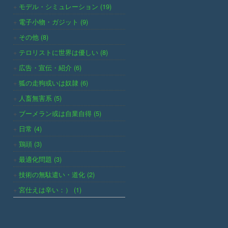
モデル・シミュレーション (19)
電子小物・ガジット (9)
その他 (8)
テロリストに世界は優しい (8)
広告・宣伝・紹介 (6)
狐の走狗或いは奴隷 (6)
人畜無害系 (5)
ブーメラン或は自業自得 (5)
日常 (4)
鶏頭 (3)
最適化問題 (3)
技術の無駄遣い・道化 (2)
宮仕えは辛い：） (1)