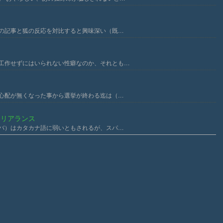
の記事と狐の反応を対比すると興味深い（既…
か工作せずにはいられない性癖なのか、それとも…
心配が無くなった事から選挙が終わる迄は（…
クリアランス
バ）はカタカナ語に弱いともされるが、スパ…