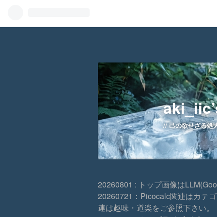
aki_iic
己の欲せざる処
20260801 : トップ画像はLLM(
20260721：Picocalc関連
連は趣味・道楽をご参照下さい。