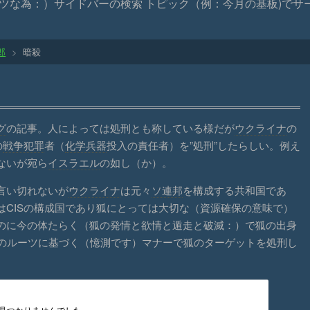
がポンコツな為：）サイドバーの検索 トピック（例：今月の基板)
郎
>
暗殺
グ
の記事。人によっては処刑とも称している様だが
ウクライナ
の
の
戦争犯罪
者（
化学兵器
投入の責任者）を”処刑”したらしい。例え
ないが宛ら
イスラエル
の如し（か）。
言い切れないが
ウクライナ
は元々
ソ連邦
を構成する共和国であ
はCISの構成国であり狐にとっては大切な（資源確保の意味で）
のに今の体たらく（狐の発情と欲情と遁走と破滅：）で狐の出身
のルーツに基づく（憶測です）マナーで狐のターゲットを処刑し