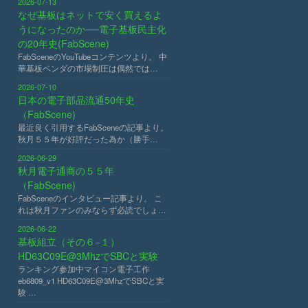
2026-07-13
なぜ基板はネットで安く買えるよ
うになったのか──電子基板民主化
の20年史(FabScene)
FabSceneのYouTubeコンテンツより。 中
華基板ベンダの市場制圧は偶然では…
2026-07-10
日本の電子部品流通50年史
（FabScene)
最近良く引用するFabSceneの記事より。
秋月５５年が好評だった為か（勝手…
2026-06-29
秋月電子通商の５５年
（FabScene)
FabSceneのインタビュー記事より。 こ
れは秋月ファンのみならず必読でしょ…
2026-06-22
基板組立（その６−１）
HD63C09E@3MhzでSBCと実験
ランキング参加中マイコン電子工作
eb6809_v1 HD63C09E@3MhzでSBCと実
験 …