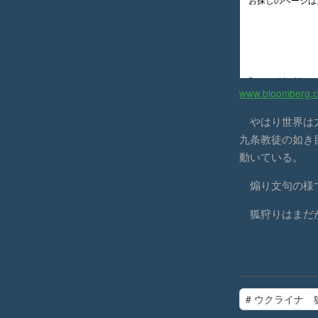
www.bloomberg.c
やはり世界は
九条教徒の如き
動いている。
煽り文句の様で
狐狩りはまだ
#
ウクライナ 