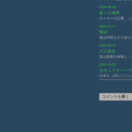
2024-09-06
多くの成果
ロイターの記事。こ
2024-07-11
検証
狐はKGB上がり故
2024-03-03
ガス抜き
狐は政敵を抹殺し、
2024-03-02
セキュリティー
日本人（特にジジバ
コメントを書く