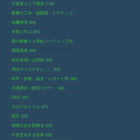
犬笛老人と下僕達 (136)
影響力工作・超限戦・ナラティブ等 (111)
危機管理 (84)
失敗に学ぶ (81)
悪の枢軸２１世紀バージョン (73)
環境馬鹿 (59)
自分史或いは回顧 (55)
理念デッカチさん：） (53)
科学・技術・論文・レポート等 (44)
武漢肺炎（新型コロナ） (43)
OSS (31)
力のプロトコル (27)
世評 (25)
増税大好き財務省 (20)
不安定化する世界 (20)