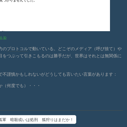
o.jp
力の
プロトコル
で動いている。どこぞのメディア（呼び捨て）や
目をつぶって引きこもるのは勝手だが、世界はそれとは無関係に
不謹慎かもしれないがどうしても言いたい言葉があります：
か（何度でも）・・・
狐軍 暗殺或いは処刑 狐狩りはまだか！